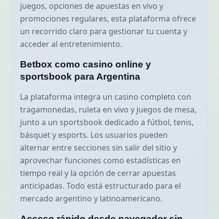
juegos, opciones de apuestas en vivo y
promociones regulares, esta plataforma ofrece
un recorrido claro para gestionar tu cuenta y
acceder al entretenimiento.
Betbox como casino online y
sportsbook para Argentina
La plataforma integra un casino completo con
tragamonedas, ruleta en vivo y juegos de mesa,
junto a un sportsbook dedicado a fútbol, tenis,
básquet y esports. Los usuarios pueden
alternar entre secciones sin salir del sitio y
aprovechar funciones como estadísticas en
tiempo real y la opción de cerrar apuestas
anticipadas. Todo está estructurado para el
mercado argentino y latinoamericano.
Acceso rápido desde navegador sin