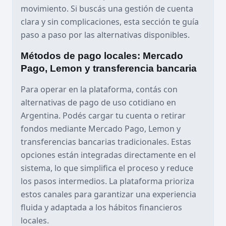
movimiento. Si buscás una gestión de cuenta
clara y sin complicaciones, esta sección te guía
paso a paso por las alternativas disponibles.
Métodos de pago locales: Mercado
Pago, Lemon y transferencia bancaria
Para operar en la plataforma, contás con
alternativas de pago de uso cotidiano en
Argentina. Podés cargar tu cuenta o retirar
fondos mediante Mercado Pago, Lemon y
transferencias bancarias tradicionales. Estas
opciones están integradas directamente en el
sistema, lo que simplifica el proceso y reduce
los pasos intermedios. La plataforma prioriza
estos canales para garantizar una experiencia
fluida y adaptada a los hábitos financieros
locales.