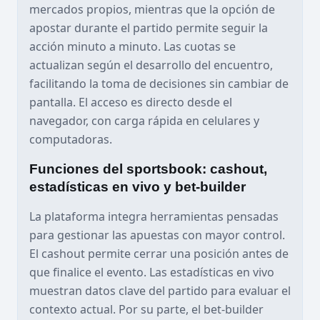
mercados propios, mientras que la opción de
apostar durante el partido permite seguir la
acción minuto a minuto. Las cuotas se
actualizan según el desarrollo del encuentro,
facilitando la toma de decisiones sin cambiar de
pantalla. El acceso es directo desde el
navegador, con carga rápida en celulares y
computadoras.
Funciones del sportsbook: cashout,
estadísticas en vivo y bet-builder
La plataforma integra herramientas pensadas
para gestionar las apuestas con mayor control.
El cashout permite cerrar una posición antes de
que finalice el evento. Las estadísticas en vivo
muestran datos clave del partido para evaluar el
contexto actual. Por su parte, el bet-builder