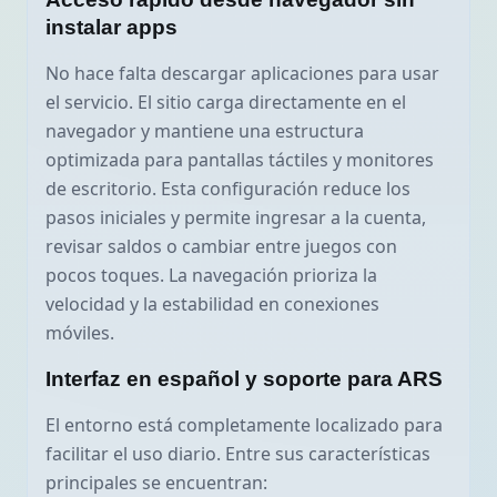
instalar apps
No hace falta descargar aplicaciones para usar
el servicio. El sitio carga directamente en el
navegador y mantiene una estructura
optimizada para pantallas táctiles y monitores
de escritorio. Esta configuración reduce los
pasos iniciales y permite ingresar a la cuenta,
revisar saldos o cambiar entre juegos con
pocos toques. La navegación prioriza la
velocidad y la estabilidad en conexiones
móviles.
Interfaz en español y soporte para ARS
El entorno está completamente localizado para
facilitar el uso diario. Entre sus características
principales se encuentran: