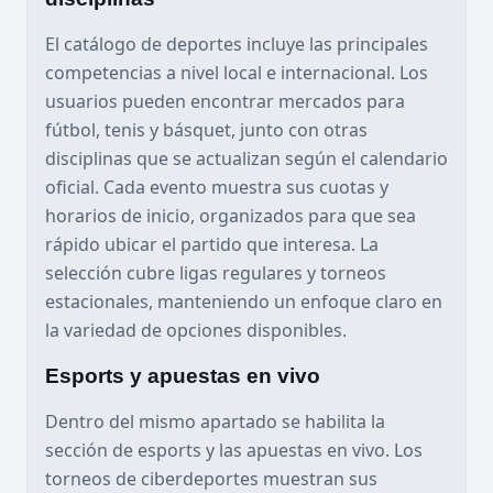
El catálogo de deportes incluye las principales
competencias a nivel local e internacional. Los
usuarios pueden encontrar mercados para
fútbol, tenis y básquet, junto con otras
disciplinas que se actualizan según el calendario
oficial. Cada evento muestra sus cuotas y
horarios de inicio, organizados para que sea
rápido ubicar el partido que interesa. La
selección cubre ligas regulares y torneos
estacionales, manteniendo un enfoque claro en
la variedad de opciones disponibles.
Esports y apuestas en vivo
Dentro del mismo apartado se habilita la
sección de esports y las apuestas en vivo. Los
torneos de ciberdeportes muestran sus