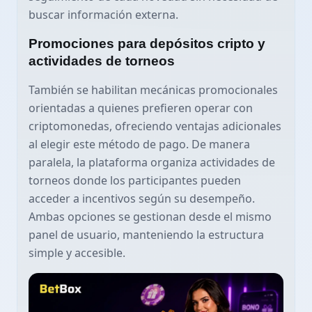
buscar información externa.
Promociones para depósitos cripto y
actividades de torneos
También se habilitan mecánicas promocionales
orientadas a quienes prefieren operar con
criptomonedas, ofreciendo ventajas adicionales
al elegir este método de pago. De manera
paralela, la plataforma organiza actividades de
torneos donde los participantes pueden
acceder a incentivos según su desempeño.
Ambas opciones se gestionan desde el mismo
panel de usuario, manteniendo la estructura
simple y accesible.