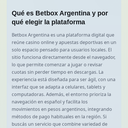
Qué es Betbox Argentina y por
qué elegir la plataforma
Betbox Argentina es una plataforma digital que
reúne casino online y apuestas deportivas en un
solo espacio pensado para usuarios locales. El
sitio funciona directamente desde el navegador,
lo que permite comenzar a jugar o revisar
cuotas sin perder tiempo en descargas. La
experiencia está diseñada para ser ágil, con una
interfaz que se adapta a celulares, tablets y
computadoras. Además, el entorno prioriza la
navegación en español y facilita los
movimientos en pesos argentinos, integrando
métodos de pago habituales en la región. Si
buscás un servicio que combine variedad de