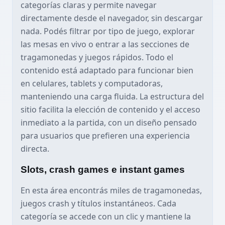
categorías claras y permite navegar
directamente desde el navegador, sin descargar
nada. Podés filtrar por tipo de juego, explorar
las mesas en vivo o entrar a las secciones de
tragamonedas y juegos rápidos. Todo el
contenido está adaptado para funcionar bien
en celulares, tablets y computadoras,
manteniendo una carga fluida. La estructura del
sitio facilita la elección de contenido y el acceso
inmediato a la partida, con un diseño pensado
para usuarios que prefieren una experiencia
directa.
Slots, crash games e instant games
En esta área encontrás miles de tragamonedas,
juegos crash y títulos instantáneos. Cada
categoría se accede con un clic y mantiene la