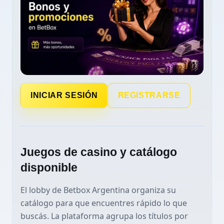
INICIAR SESIÓN
REGISTRARSE
Juegos de casino y catálogo
disponible
El lobby de Betbox Argentina organiza su
catálogo para que encuentres rápido lo que
buscás. La plataforma agrupa los títulos por