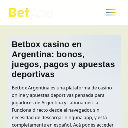
Betbox casino en
Argentina: bonos,
juegos, pagos y apuestas
deportivas
Betbox Argentina es una plataforma de casino
online y apuestas deportivas pensada para
jugadores de Argentina y Latinoamérica.
Funciona directo desde el navegador, sin
necesidad de descargar ninguna app, y está
completamente en español. Acá podés acceder