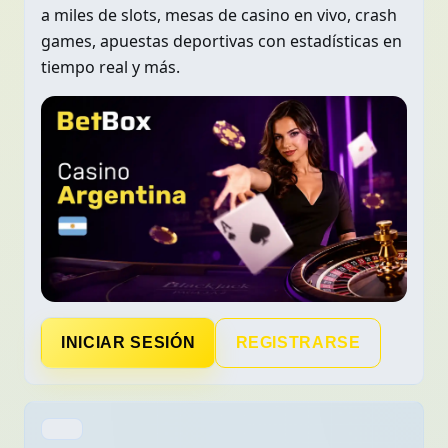
a miles de slots, mesas de casino en vivo, crash
games, apuestas deportivas con estadísticas en
tiempo real y más.
INICIAR SESIÓN
REGISTRARSE