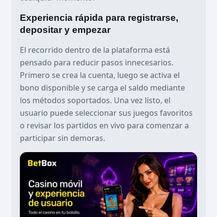
Experiencia rápida para registrarse,
depositar y empezar
El recorrido dentro de la plataforma está
pensado para reducir pasos innecesarios.
Primero se crea la cuenta, luego se activa el
bono disponible y se carga el saldo mediante
los métodos soportados. Una vez listo, el
usuario puede seleccionar sus juegos favoritos
o revisar los partidos en vivo para comenzar a
participar sin demoras.